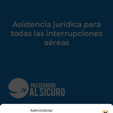
Asistencia jurídica
para
todas las interrupciones
aéreas
info@passeggeroalsicuro.it
Administrar