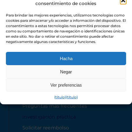
consentimiento de cookies
(+39) 342 188 2653
Para brindar las mejores experiencias, utilizamos tecnologías como
cookies para almacenar y/o acceder a información del dispositivo. El
consentimiento a estas tecnologías nos permitirá procesar datos
como su comportamiento de navegación o identificaciones únicas
en este sitio. No dar o retirar el consentimiento puede afectar
Nuestra compañía
negativamente algunas características y funciones.
Hacha
Casa
Negar
Sobre nosotros
Servicio
Ver preferencias
Noticias “Al Sicuro” – El Blog
{título}
{título}
Preguntas más frecuentes
Investigación práctica
Solicitar reembolso