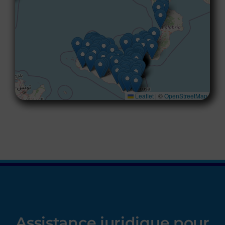
Leaflet
|
©
OpenStreetMap
Assistance juridique
pour