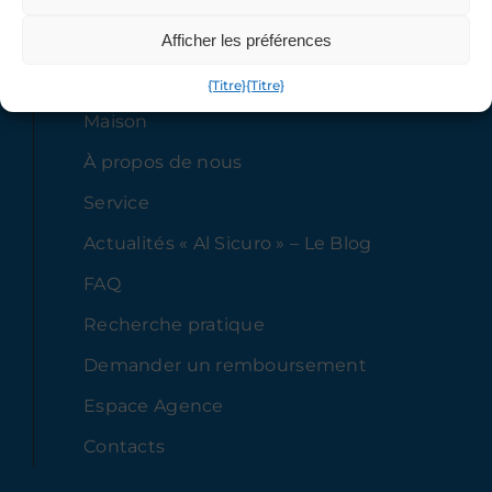
Afficher les préférences
Notre compagnie
{Titre}
{Titre}
Maison
À propos de nous
Service
Actualités « Al Sicuro » – Le Blog
FAQ
Recherche pratique
Demander un remboursement
Espace Agence
Contacts