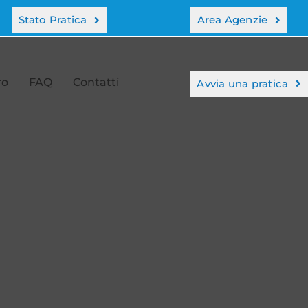
Stato Pratica
Area Agenzie
ro
FAQ
Contatti
Avvia una pratica