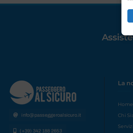
Assist
La n
Hom
Chi S
info@passeggeroalsicuro.it
Serviz
(+39) 342 188 2653