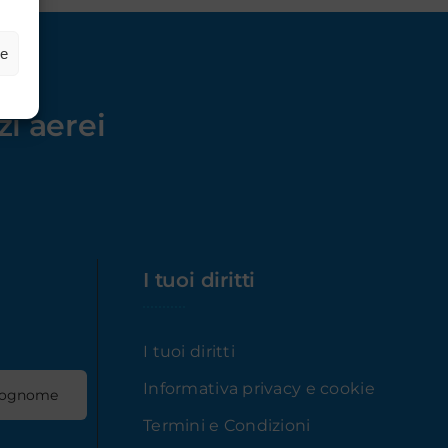
ze
izi aerei
I tuoi diritti
I tuoi diritti
Informativa privacy e cookie
Termini e Condizioni