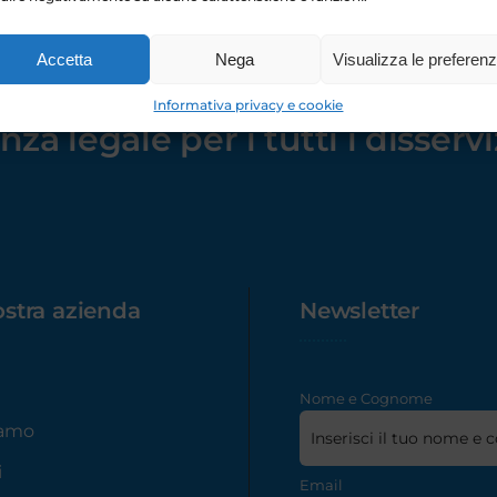
Accetta
Nega
Visualizza le preferen
Informativa privacy e cookie
enza legale
per i tutti i disserv
ostra azienda
Newsletter
e
Nome e Cognome
iamo
i
Email