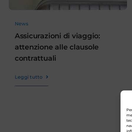
News
Assicurazioni di viaggio:
attenzione alle clausole
contrattuali
Leggi tutto
Per
mem
tec
nav
inf