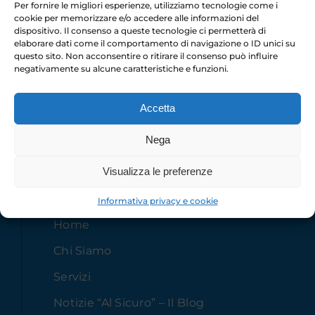
Per fornire le migliori esperienze, utilizziamo tecnologie come i
cookie per memorizzare e/o accedere alle informazioni del
dispositivo. Il consenso a queste tecnologie ci permetterà di
elaborare dati come il comportamento di navigazione o ID unici su
questo sito. Non acconsentire o ritirare il consenso può influire
info@passeggeroalsicuro.it
negativamente su alcune caratteristiche e funzioni.
(+39) 342 188 2653
Accetta
Nega
Visualizza le preferenze
La nostra azienda
Informativa privacy e cookie
Home
Chi Siamo
Servizi
Notizie “Al Sicuro” – Il Blog