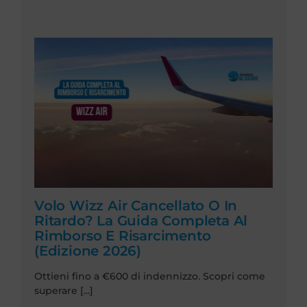
Volo Wizz Air Cancellato O In
Ritardo? La Guida Completa Al
Rimborso E Risarcimento
(Edizione 2026)
Ottieni fino a €600 di indennizzo. Scopri come
superare [...]