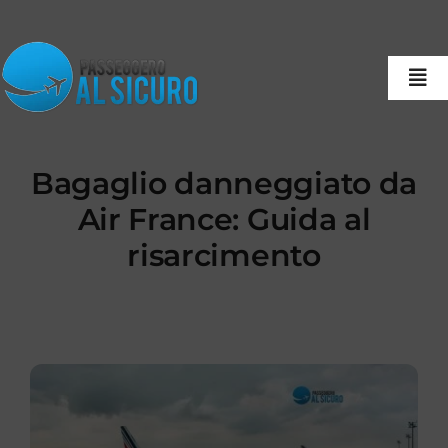
Salta
al
contenuto
Tog
Nav
Home
Bagaglio danneggiato da
Chi Siamo
Air France: Guida al
Servizi
risarcimento
Punti Rimborso
FAQ
Notizie “Al Sicuro” – Il Blog
Ricerca Pratica