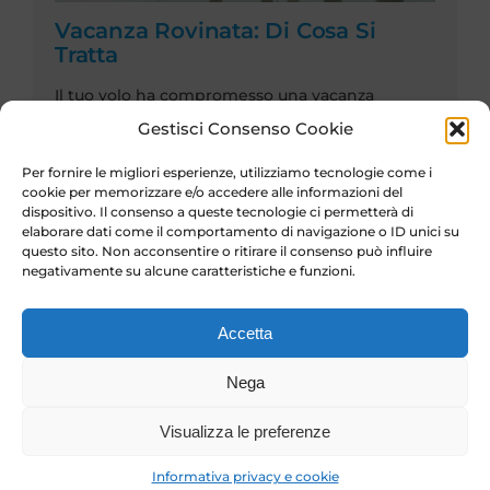
Vacanza Rovinata: Di Cosa Si
Tratta
Il tuo volo ha compromesso una vacanza
organizzata? Scopri [...]
Gestisci Consenso Cookie
Per fornire le migliori esperienze, utilizziamo tecnologie come i
cookie per memorizzare e/o accedere alle informazioni del
dispositivo. Il consenso a queste tecnologie ci permetterà di
elaborare dati come il comportamento di navigazione o ID unici su
questo sito. Non acconsentire o ritirare il consenso può influire
negativamente su alcune caratteristiche e funzioni.
Accetta
Nega
Visualizza le preferenze
Volo In Ritardo A Roma Fiumicino
Informativa privacy e cookie