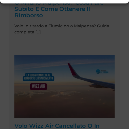
O Milano Malpensa? Cosa Fare
Subito E Come Ottenere Il
Rimborso
Volo in ritardo a Fiumicino o Malpensa? Guida
completa [...]
Volo Wizz Air Cancellato O In